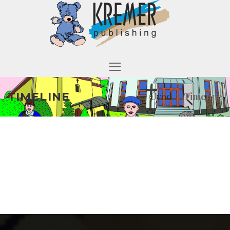
TIMELINE
Úvod
>
Timeline