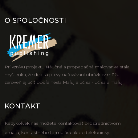
O SPOLOČNOSTI
Pri vzniku projektu Náučná a propagačná maľovanka stála
myšlienka, že deti sa pri vymaľovávaní obrázkov môžu
zároveň aj učiť podľa hesla Maľuj a uč sa - uč sa a maľuj.
KONTAKT
Kedykoľvek nás môžete kontaktovať prostredníctvom
emailu, kontaktného formuláru alebo telefonicky.