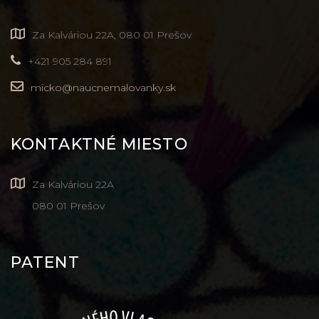
Za Kalváriou 22A, 080 01 Prešov
+421 905 284 891
micko@naucnemalovanky.sk
KONTAKTNÉ MIESTO
Za Kalváriou 22A
080 01 Prešov
PATENT